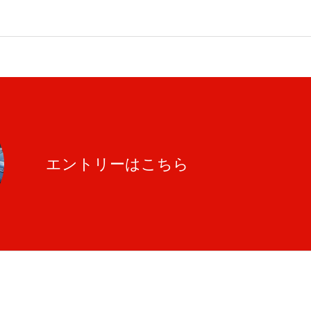
エントリーはこちら