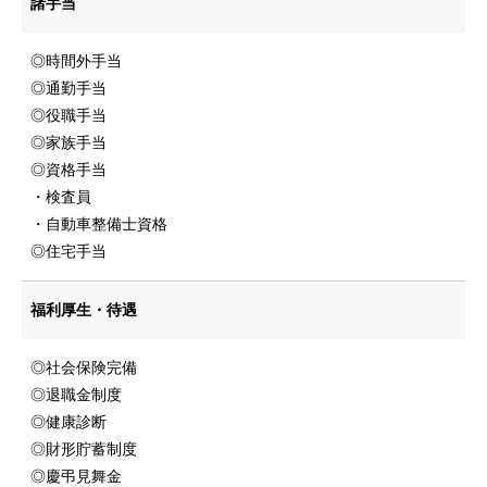
メディア
諸手当
採用情報
◎時間外手当
◎通勤手当
エントリーフォーム
◎役職手当
◎家族手当
企業サイト
◎資格手当
・検査員
・自動車整備士資格
◎住宅手当
福利厚生・待遇
◎社会保険完備
◎退職金制度
◎健康診断
◎財形貯蓄制度
◎慶弔見舞金