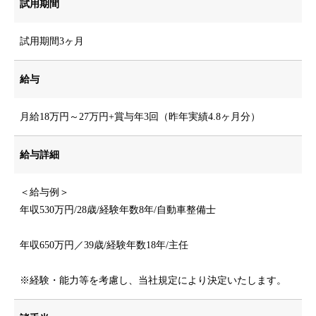
試用期間
試用期間3ヶ月
給与
月給18万円～27万円+賞与年3回（昨年実績4.8ヶ月分）
トップページ
給与詳細
会社を知る
＜給与例＞
年収530万円/28歳/経験年数8年/自動車整備士
仕事を知る
年収650万円／39歳/経験年数18年/主任
職場環境
※経験・能力等を考慮し、当社規定により決定いたします。
インタビュー